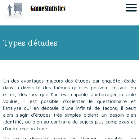
Accueil
Les études
Types d’études
Types d’études
Déroulement d’une étude
Etudes publiées
Un des avantages majeurs des études par enquête réside
dans la diversité des thèmes qu’elles peuvent couvrir. En
A propos
effet, dès lors que l’on est capable d’interroger la cible
voulue, il est possible d’orienter le questionnaire et
L’équipe
l’analyse qui en découle d’une infinité de façons. Il peut
alors s’agir d’études très simples ciblant un besoin bien
Valeurs
identifié, ou bien au contraire de sujets plus complexes et
d’ordre exploratoire.
FAQ
De cette diversité parmi les thèmes abordables, on