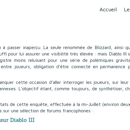
Accueil
Le
 à passer inaperçu. La seule renommée de Blizzard, ainsi q
uffi pour lui assurer une visibilité très élevée : mais Diablo II
gistre moins reluisant pour une série de polémiques gravit
ns entre joueurs, obligation d’être connecté en permanence 
quer cette occasion d’aller interroger les joueurs, sur leur 
s annexes. L’objectif étant, comme toujours, de synthétiser, ch
ltats de cette enquête, effectuée à la mi-Juillet (environ deux
és sur une sélection de forums francophones :
sur Diablo III