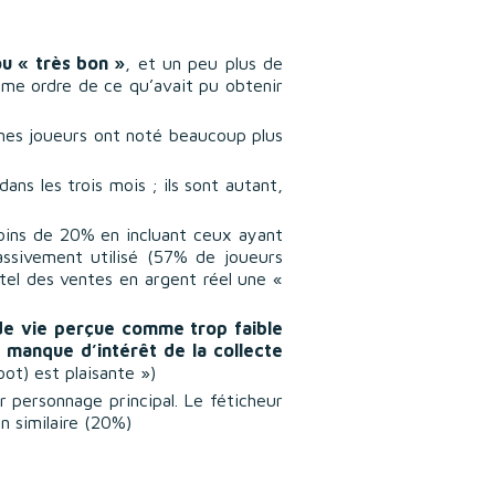
u « très bon »
, et un peu plus de
me ordre de ce qu’avait pu obtenir
s joueurs ont noté beaucoup plus
ns les trois mois ; ils sont autant,
ins de 20% en incluant ceux ayant
assivement utilisé (57% de joueurs
ôtel des ventes en argent réel une «
de vie perçue comme trop faible
e
manque d’intérêt de la collecte
ot) est plaisante »)
r personnage principal. Le féticheur
n similaire (20%)