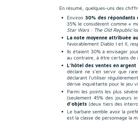
En résumé, quelques-uns des chiffr
Environ
30% des répondants co
35% le considèrent comme « moy
Star Wars : The Old Republic
lo
La note moyenne attribuée au
favorablement Diablo I et II, re
Ils étaient 30% à envisager jou
au contraire, à être certains de n
L’hôtel des ventes en argent 
déclaré ne s’en servir que ra
déclarant l’utiliser régulièreme
dérive inquiétante pour le jeu v
Parmi les points les plus sévèr
(seulement 45% des joueurs int
d’objets
(deux tiers des interro
Le barbare semble avoir la préf
est la classe de personnage la m